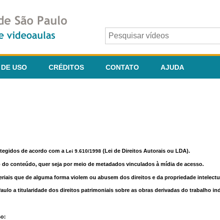
 DE USO
CRÉDITOS
CONTATO
AJUDA
otegidos de acordo com a
(Lei de Direitos Autorais ou LDA).
Lei 9.610/1998
o do conteúdo, quer seja por meio de metadados vinculados à mídia de acesso.
riais que de alguma forma violem ou abusem dos direitos e da propriedade intelectua
lo a titularidade dos direitos patrimoniais sobre as obras derivadas do trabalho in
so: