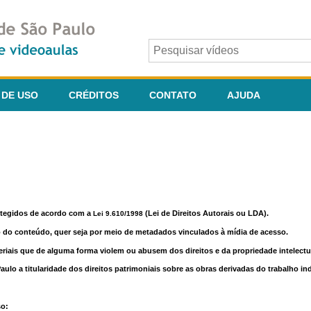
 DE USO
CRÉDITOS
CONTATO
AJUDA
otegidos de acordo com a
(Lei de Direitos Autorais ou LDA).
Lei 9.610/1998
o do conteúdo, quer seja por meio de metadados vinculados à mídia de acesso.
riais que de alguma forma violem ou abusem dos direitos e da propriedade intelectua
lo a titularidade dos direitos patrimoniais sobre as obras derivadas do trabalho in
so: