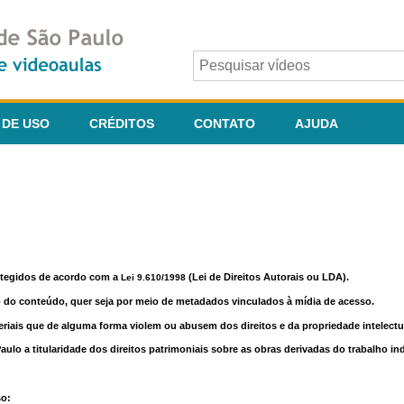
 DE USO
CRÉDITOS
CONTATO
AJUDA
otegidos de acordo com a
(Lei de Direitos Autorais ou LDA).
Lei 9.610/1998
o do conteúdo, quer seja por meio de metadados vinculados à mídia de acesso.
riais que de alguma forma violem ou abusem dos direitos e da propriedade intelectua
lo a titularidade dos direitos patrimoniais sobre as obras derivadas do trabalho in
so: