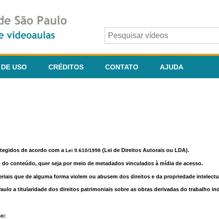
 DE USO
CRÉDITOS
CONTATO
AJUDA
otegidos de acordo com a
(Lei de Direitos Autorais ou LDA).
Lei 9.610/1998
o do conteúdo, quer seja por meio de metadados vinculados à mídia de acesso.
riais que de alguma forma violem ou abusem dos direitos e da propriedade intelectua
lo a titularidade dos direitos patrimoniais sobre as obras derivadas do trabalho in
so: