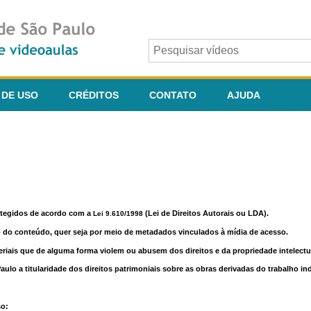
 DE USO
CRÉDITOS
CONTATO
AJUDA
otegidos de acordo com a
(Lei de Direitos Autorais ou LDA).
Lei 9.610/1998
o do conteúdo, quer seja por meio de metadados vinculados à mídia de acesso.
riais que de alguma forma violem ou abusem dos direitos e da propriedade intelectua
lo a titularidade dos direitos patrimoniais sobre as obras derivadas do trabalho in
so: