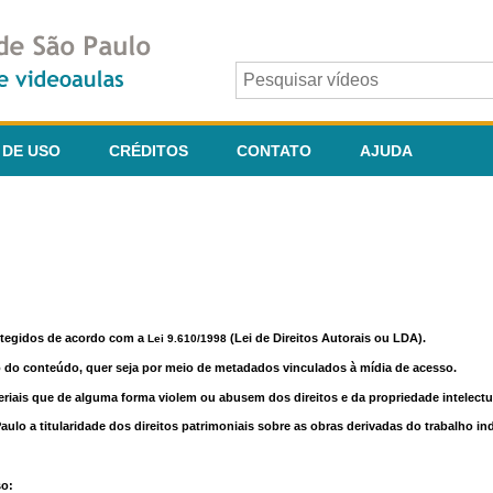
 DE USO
CRÉDITOS
CONTATO
AJUDA
otegidos de acordo com a
(Lei de Direitos Autorais ou LDA).
Lei 9.610/1998
o do conteúdo, quer seja por meio de metadados vinculados à mídia de acesso.
riais que de alguma forma violem ou abusem dos direitos e da propriedade intelectua
lo a titularidade dos direitos patrimoniais sobre as obras derivadas do trabalho in
so: