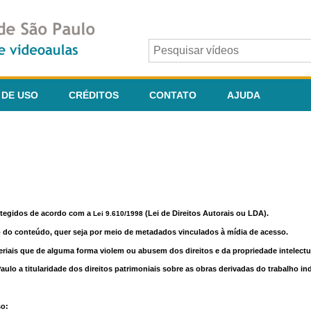
 DE USO
CRÉDITOS
CONTATO
AJUDA
otegidos de acordo com a
(Lei de Direitos Autorais ou LDA).
Lei 9.610/1998
o do conteúdo, quer seja por meio de metadados vinculados à mídia de acesso.
riais que de alguma forma violem ou abusem dos direitos e da propriedade intelectua
lo a titularidade dos direitos patrimoniais sobre as obras derivadas do trabalho in
so: