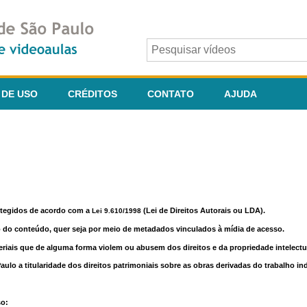
 DE USO
CRÉDITOS
CONTATO
AJUDA
otegidos de acordo com a
(Lei de Direitos Autorais ou LDA).
Lei 9.610/1998
o do conteúdo, quer seja por meio de metadados vinculados à mídia de acesso.
riais que de alguma forma violem ou abusem dos direitos e da propriedade intelectua
lo a titularidade dos direitos patrimoniais sobre as obras derivadas do trabalho in
so: