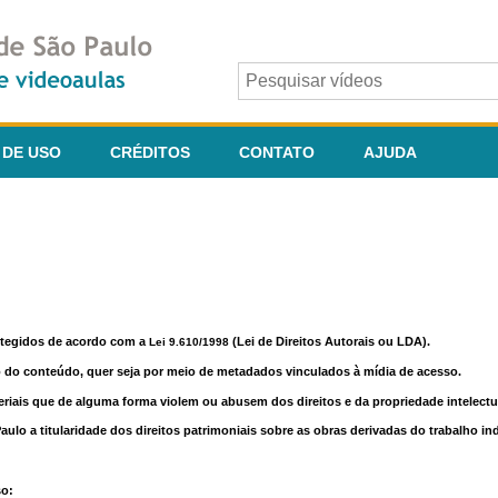
 DE USO
CRÉDITOS
CONTATO
AJUDA
otegidos de acordo com a
(Lei de Direitos Autorais ou LDA).
Lei 9.610/1998
o do conteúdo, quer seja por meio de metadados vinculados à mídia de acesso.
riais que de alguma forma violem ou abusem dos direitos e da propriedade intelectua
lo a titularidade dos direitos patrimoniais sobre as obras derivadas do trabalho in
so: