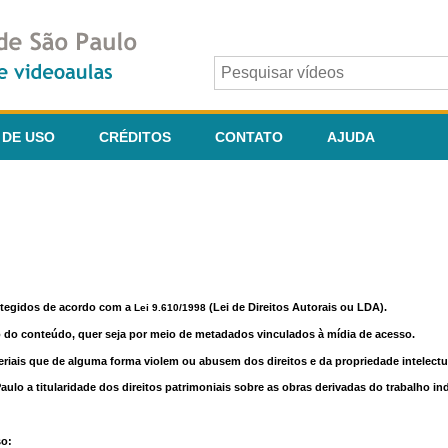
 DE USO
CRÉDITOS
CONTATO
AJUDA
otegidos de acordo com a
(Lei de Direitos Autorais ou LDA).
Lei 9.610/1998
o do conteúdo, quer seja por meio de metadados vinculados à mídia de acesso.
riais que de alguma forma violem ou abusem dos direitos e da propriedade intelectua
lo a titularidade dos direitos patrimoniais sobre as obras derivadas do trabalho in
so: