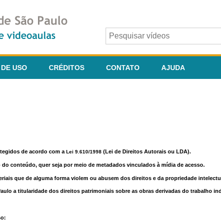
 DE USO
CRÉDITOS
CONTATO
AJUDA
otegidos de acordo com a
(Lei de Direitos Autorais ou LDA).
Lei 9.610/1998
o do conteúdo, quer seja por meio de metadados vinculados à mídia de acesso.
riais que de alguma forma violem ou abusem dos direitos e da propriedade intelectua
lo a titularidade dos direitos patrimoniais sobre as obras derivadas do trabalho in
so: