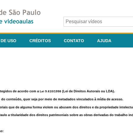
 DE USO
CRÉDITOS
CONTATO
AJUDA
otegidos de acordo com a
(Lei de Direitos Autorais ou LDA).
Lei 9.610/1998
o do conteúdo, quer seja por meio de metadados vinculados à mídia de acesso.
riais que de alguma forma violem ou abusem dos direitos e da propriedade intelectua
lo a titularidade dos direitos patrimoniais sobre as obras derivadas do trabalho in
so: