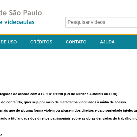
 DE USO
CRÉDITOS
CONTATO
AJUDA
otegidos de acordo com a
(Lei de Direitos Autorais ou LDA).
Lei 9.610/1998
o do conteúdo, quer seja por meio de metadados vinculados à mídia de acesso.
riais que de alguma forma violem ou abusem dos direitos e da propriedade intelectua
lo a titularidade dos direitos patrimoniais sobre as obras derivadas do trabalho in
so: