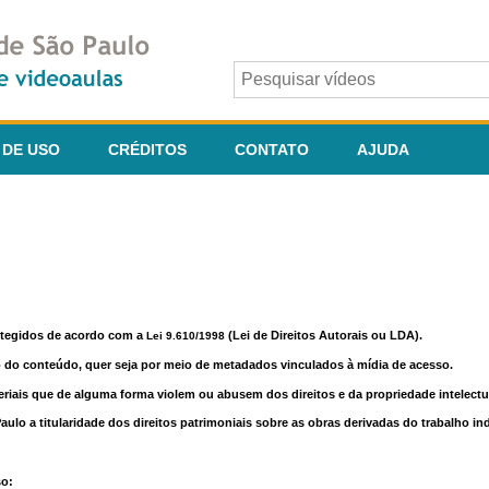
 DE USO
CRÉDITOS
CONTATO
AJUDA
otegidos de acordo com a
(Lei de Direitos Autorais ou LDA).
Lei 9.610/1998
o do conteúdo, quer seja por meio de metadados vinculados à mídia de acesso.
riais que de alguma forma violem ou abusem dos direitos e da propriedade intelectua
lo a titularidade dos direitos patrimoniais sobre as obras derivadas do trabalho in
so: