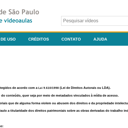
 DE USO
CRÉDITOS
CONTATO
AJUDA
otegidos de acordo com a
(Lei de Direitos Autorais ou LDA).
Lei 9.610/1998
o do conteúdo, quer seja por meio de metadados vinculados à mídia de acesso.
riais que de alguma forma violem ou abusem dos direitos e da propriedade intelectua
lo a titularidade dos direitos patrimoniais sobre as obras derivadas do trabalho in
so: