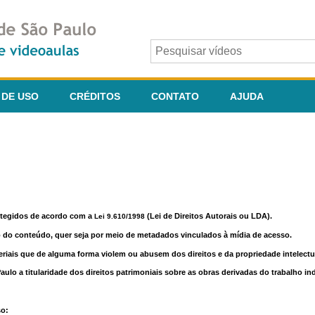
 DE USO
CRÉDITOS
CONTATO
AJUDA
otegidos de acordo com a
(Lei de Direitos Autorais ou LDA).
Lei 9.610/1998
o do conteúdo, quer seja por meio de metadados vinculados à mídia de acesso.
riais que de alguma forma violem ou abusem dos direitos e da propriedade intelectua
lo a titularidade dos direitos patrimoniais sobre as obras derivadas do trabalho in
so: