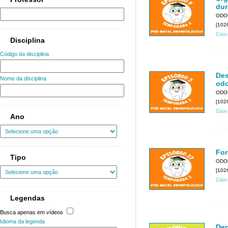
dur
ODO
[1026
Giov
Disciplina
Código da disciplina
Des
Nome da disciplina
odo
ODO
[1026
Giov
Ano
For
Tipo
ODO
[1026
Giov
Legendas
Busca apenas em vídeos
Idioma da legenda
Den