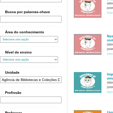
ODO
[1026
Busca por palavras-chave
Giov
Área do conhecimento
Nas
sin
ODO
[1026
Nível de ensino
Giov
Unidade
Imp
am
ODO
[1026
Giov
Profissão
Urg
Professor