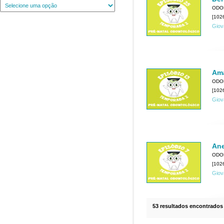
ODO
[1026
Giov
Ama
ODO
[1026
Giov
Ane
ODO
[1026
Giov
53 resultados encontrados