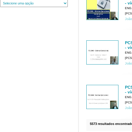
- v
ENG
[PCS
João
PCS
- v
ENG
[PCS
João
PCS
- v
ENG
[PCS
João
5573 resultados encontrad