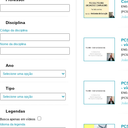
Com
ENG
[PCS
João
Disciplina
Código da disciplina
PCS
- v
Nome da disciplina
ENG
[PCS
João
Ano
PCS
- v
Tipo
ENG
[PCS
João
Legendas
Busca apenas em vídeos
Idioma da legenda
PCS