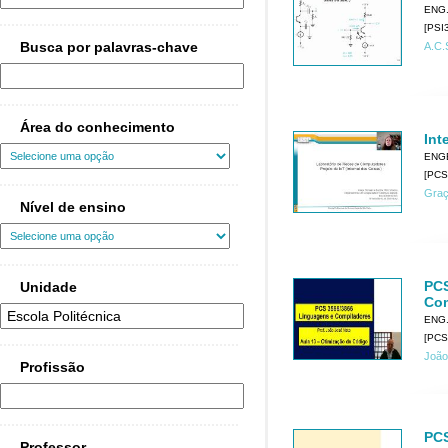
ENG.
[PSI3
Busca por palavras-chave
A.C.
Área do conhecimento
Int
ENG
[PCS
Graç
Nível de ensino
PCS
Unidade
Com
ENG
[PCS
João
Profissão
PCS
Professor