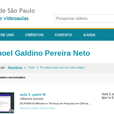
 DE USO
CRÉDITOS
CONTATO
AJUDA
oel Galdino Pereira Neto
r por:
Relevância
|
Título
|
Por data (mais novo ao mais antigo)
ltados encontrados
aula 3 -parte III
Aula 3, p
tipo I e II.
CIÊNCIAS SOCIAIS
[FLP0406-6] Métodos e Técnicas de Pesquisa em Ciência...
Manoel Galdino Pereira Neto