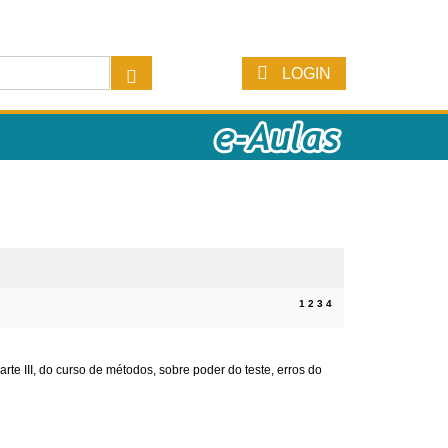
LOGIN
1
2
3
4
arte III, do curso de métodos, sobre poder do teste, erros do