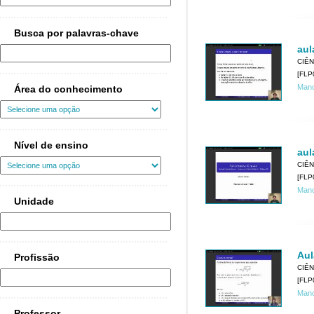
Busca por palavras-chave
aula
CIÊN
[FLP
Mano
Área do conhecimento
Nível de ensino
aul
CIÊN
[FLP
Mano
Unidade
Aul
Profissão
CIÊN
[FLP
Mano
Professor