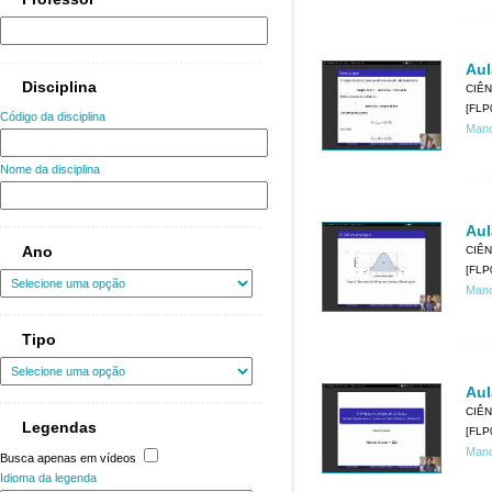
Aul
Disciplina
CIÊN
[FLP
Código da disciplina
Mano
Nome da disciplina
Aul
Ano
CIÊN
[FLP
Mano
Tipo
Aul
CIÊN
Legendas
[FLP
Mano
Busca apenas em vídeos
Idioma da legenda