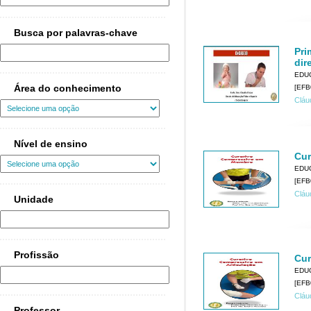
Busca por palavras-chave
Pri
dir
EDU
Área do conhecimento
[EFB
Cláu
Nível de ensino
Cur
EDU
[EFB
Cláu
Unidade
Profissão
Cur
EDU
[EFB
Cláu
Professor