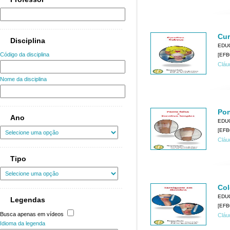
Cur
Disciplina
EDU
Código da disciplina
[EFB
Cláu
Nome da disciplina
Pon
Ano
EDU
[EFB
Cláu
Tipo
Col
EDU
Legendas
[EFB
Busca apenas em vídeos
Cláu
Idioma da legenda