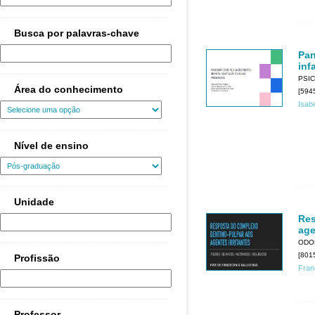
Busca por palavras-chave
Pan
inf
PSI
Área do conhecimento
[594
Isab
Nível de ensino
Unidade
Res
age
ODO
[801
Profissão
Fran
Professor