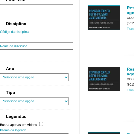
Res
age
ODO
Disciplina
[801
Fran
Código da disciplina
Nome da disciplina
Ano
Res
age
ODO
[801
Fran
Tipo
Legendas
Busca apenas em vídeos
Idioma da legenda