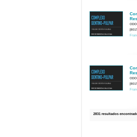
Com
Res
ODO
[801
Fran
Com
Res
ODO
[801
Fran
2831 resultados encontrad