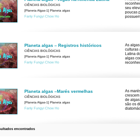
reconhec
CIÊNCIAS BIOLÓGICAS
seu eleva
[Planeta Algas-1] Planeta algas
poucas p
Fanly Fungyi Chow Ho
possuem
Planeta algas – Registros históricos
As algas
culturas
CIÊNCIAS BIOLÓGICAS
Latina d
[Planeta Algas-1] Planeta algas
algas co
Fanly Fungyi Chow Ho
reconhec
Planeta algas –Marés vermelhas
As marés
crescem 
CIÊNCIAS BIOLÓGICAS
de algas
[Planeta Algas-1] Planeta algas
são os d
Fanly Fungyi Chow Ho
diatomác
sultados encontrados