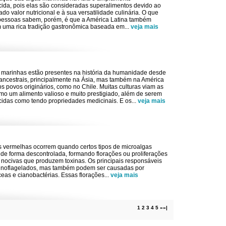
ida, pois elas são consideradas superalimentos devido ao
do valor nutricional e à sua versatilidade culinária. O que
essoas sabem, porém, é que a América Latina também
 uma rica tradição gastronômica baseada em
...
veja mais
 marinhas estão presentes na história da humanidade desde
 ancestrais, principalmente na Ásia, mas também na América
os povos originários, como no Chile. Muitas culturas viam as
mo um alimento valioso e muito prestigiado, além de serem
idas como tendo propriedades medicinais. E os
...
veja mais
 vermelhas ocorrem quando certos tipos de microalgas
de forma descontrolada, formando florações ou proliferações
 nocivas que produzem toxinas. Os principais responsáveis
inoflagelados, mas também podem ser causadas por
eas e cianobactérias. Essas florações
...
veja mais
1
2
3
4
5
»
»|