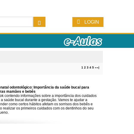
LOGIN
1
2
3
4
5
»
»|
-natal odontológico: Importância da saúde bucal para
uras mamães e bebês
ok contendo informações sobre a importância dos cuidados
a saúde bucal durante a gestação. Vamos te ajudar a
nder como certos hábitos afetam os sorrisos dos bebês e
 realizar os primeiros cuidados com os dentinhos do seu
ueno.