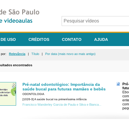
 DE USO
CRÉDITOS
CONTATO
AJUDA
r por:
Relevância
|
Título
|
Por data (mais novo ao mais antigo)
sultados encontrados
Pré-natal odontológico: Importância da
Pré
fut
saúde bucal para futuras mamães e bebês
Ebo
ODONTOLOGIA
com 
[1026-3] A saúde bucal na primeiríssima infância
ente
como
Francisco Wanderley Garcia de Paula e Silva e Bianca...
peq