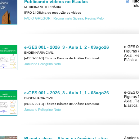
Publicando vídeos no E-aulas
Tut
Tuto
MEDICINA VETERINÁRIA
[PRG-1] Oficina de produção de vídeos
FABIO GREGORI, Regina melo Siveira, Regina Melo...
e-GES 001 - 2026_3 - Aula 1_2 - 03ago26
e-GES 00
Figuras 
ENGENHARIA CIVIL
Axial, F
[eGES-001-1] Tópicos Básicos de Análise Estrutural I
Elástica.
Januario Pellegrino Neto
e-GES 001 - 2026_3 - Aula 1_1 - 03ago26
e-GES 00
Figuras 
ENGENHARIA CIVIL
Axial, F
[eGES-001-1] Tópicos Básicos de Análise Estrutural I
Elástica.
Januario Pellegrino Neto
Planeta algas – Algas na América Latina
A valori