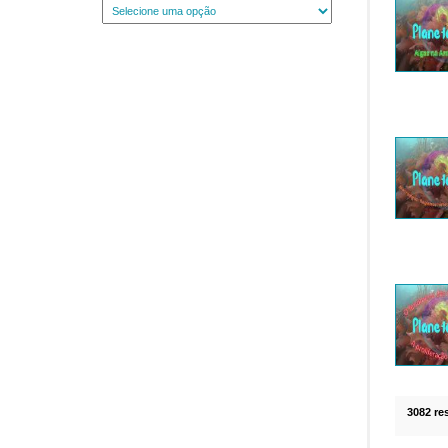
3082 re