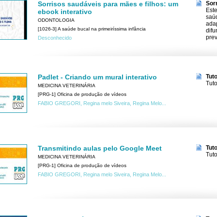
Sorrisos saudáveis para mães e filhos: um
Sor
Este
ebook interativo
saúd
ODONTOLOGIA
ada
[1026-3] A saúde bucal na primeiríssima infância
difu
pre
Desconhecido
Padlet - Criando um mural interativo
Tut
Tuto
MEDICINA VETERINÁRIA
[PRG-1] Oficina de produção de vídeos
FABIO GREGORI, Regina melo Siveira, Regina Melo...
Transmitindo aulas pelo Google Meet
Tut
Tuto
MEDICINA VETERINÁRIA
[PRG-1] Oficina de produção de vídeos
FABIO GREGORI, Regina melo Siveira, Regina Melo...