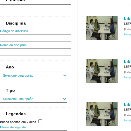
Lib
Disciplina
LET
[FLL1
Código da disciplina
Feli
Nome da disciplina
Lib
Ano
LET
[FLL1
Feli
Tipo
Lib
LET
Legendas
[FLL1
Feli
Busca apenas em vídeos
Idioma da legenda