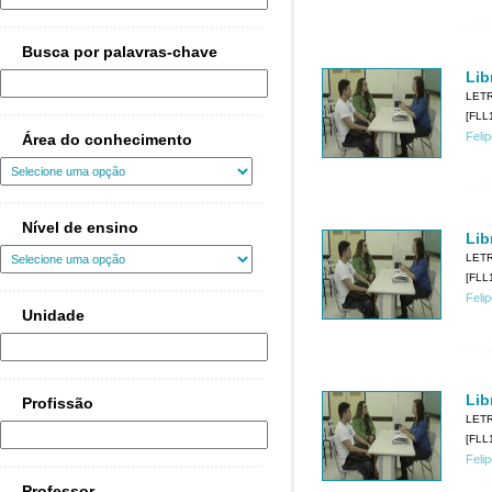
Busca por palavras-chave
Lib
LET
[FLL1
Feli
Área do conhecimento
Nível de ensino
Lib
LET
[FLL1
Feli
Unidade
Lib
Profissão
LET
[FLL1
Feli
Professor