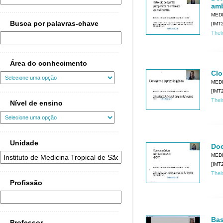
amb
MEDI
Busca por palavras-chave
[IMT2
Thel
Área do conhecimento
Clo
MEDI
[IMT2
Thel
Nível de ensino
Unidade
Doe
MEDI
[IMT2
Thel
Profissão
Bas
Professor