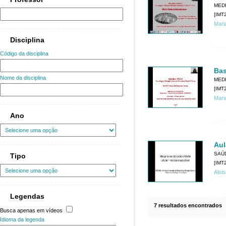
MEDI
[IMT2
Mari
Disciplina
Código da disciplina
Bas
Nome da disciplina
MEDI
[IMT2
Mari
Ano
Aul
SAÚ
Tipo
[IMT2
Alois
Legendas
7 resultados encontrados
Busca apenas em vídeos
Idioma da legenda