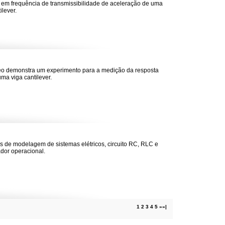
 em frequência de transmissibilidade de aceleração de uma
ilever.
eo demonstra um experimento para a medição da resposta
uma viga cantilever.
 de modelagem de sistemas elétricos, circuito RC, RLC e
ador operacional.
1
2
3
4
5
»
»|