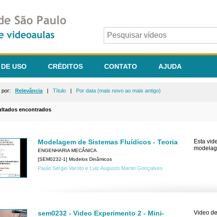
 DE USO
CRÉDITOS
CONTATO
AJUDA
r por:
Relevância
|
Título
|
Por data (mais novo ao mais antigo)
ultados encontrados
Modelagem de Sistemas Fluídicos - Teoria
Esta vid
modelage
ENGENHARIA MECÂNICA
[SEM0232-1] Modelos Dinâmicos
Paulo Sergio Varoto e Luiz Augusto Martin Gonçalves
sem0232 - Video Experimento 2 - Mini-
Video de