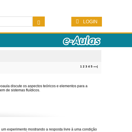
LOGIN
1
2
3
4
5
»
»|
eoaula discute os aspectos teóricos e elementos para a
m de sistemas fluídicos.
 um experimento mostrando a resposta livre à uma condição