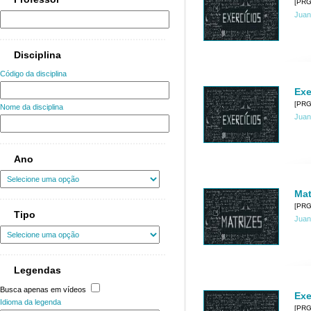
[PRG
Juan
Disciplina
Código da disciplina
Exe
[PRG
Nome da disciplina
Juan
Ano
Mat
[PRG
Tipo
Juan
Legendas
Busca apenas em vídeos
Exe
Idioma da legenda
[PRG