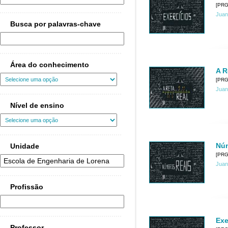
[PRG
Juan
Busca por palavras-chave
Área do conhecimento
A R
[PRG
Juan
Nível de ensino
Núm
Unidade
[PRG
Juan
Profissão
Exe
Professor