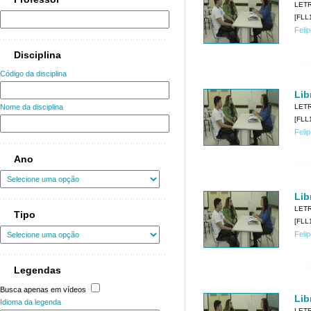
LET
[FLL1
Feli
Disciplina
Código da disciplina
Lib
LET
Nome da disciplina
[FLL1
Feli
Ano
Lib
LET
Tipo
[FLL1
Feli
Legendas
Busca apenas em vídeos
Lib
Idioma da legenda
LET