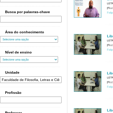
LET
[FLL1
Busca por palavras-chave
Feli
Área do conhecimento
Lib
LET
[FLL1
Feli
Nível de ensino
Unidade
Lib
LET
[FLL1
Feli
Profissão
Lib
Professor