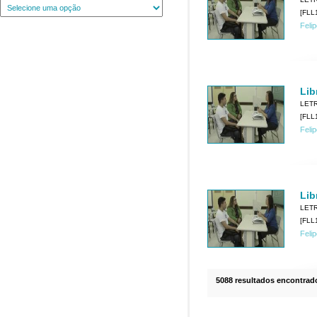
[FLL1
Feli
Lib
LET
[FLL1
Feli
Lib
LET
[FLL1
Feli
5088 resultados encontrad