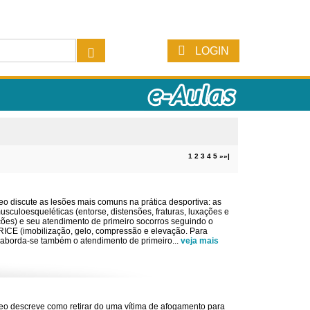
LOGIN
1
2
3
4
5
»
»|
eo discute as lesões mais comuns na prática desportiva: as
usculoesqueléticas (entorse, distensões, fraturas, luxações e
ões) e seu atendimento de primeiro socorros seguindo o
RICE (imobilização, gelo, compressão e elevação. Para
r, aborda-se também o atendimento de primeiro
...
veja mais
eo descreve como retirar do uma vítima de afogamento para