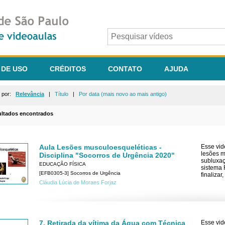
 DE USO
CRÉDITOS
CONTATO
AJUDA
r por:
Relevância
|
Título
|
Por data (mais novo ao mais antigo)
ultados encontrados
Aula Lesões musculoesqueléticas -
Esse vid
lesões m
Disciplina "Socorros de Urgência 2020"
subluxaç
EDUCAÇÃO FÍSICA
sistema 
[EFB0305-3] Socorros de Urgência
finaliza
Cláudia Lúcia de Moraes Forjaz
7. Retirada da vítima da Água com Técnica
Esse vid