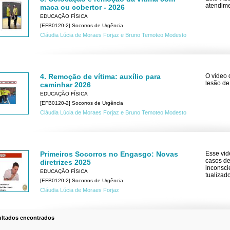
atendime
maca ou cobertor - 2026
EDUCAÇÃO FÍSICA
[EFB0120-2] Socorros de Urgência
Cláudia Lúcia de Moraes Forjaz e Bruno Temoteo Modesto
4. Remoção de vítima: auxílio para
O video 
lesão de
caminhar 2026
EDUCAÇÃO FÍSICA
[EFB0120-2] Socorros de Urgência
Cláudia Lúcia de Moraes Forjaz e Bruno Temoteo Modesto
Primeiros Socorros no Engasgo: Novas
Esse vid
casos de
diretrizes 2025
inconsci
EDUCAÇÃO FÍSICA
tualizad
[EFB0120-2] Socorros de Urgência
Cláudia Lúcia de Moraes Forjaz
ultados encontrados