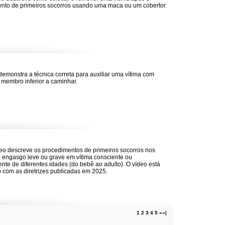
nto de primeiros socorros usando uma maca ou um cobertor.
demonstra a técnica correta para auxiliar uma vítima com
 membro inferior a caminhar.
eo descreve os procedimentos de primeiros socorros nos
 engasgo leve ou grave em vítima consciente ou
ente de diferentes idades (do bebê ao adulto). O vídeo está
o com as diretrizes publicadas em 2025.
1
2
3
4
5
»
»|