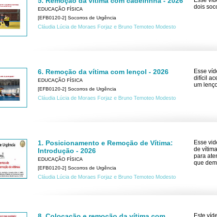
5. Remoção da vítima com cadeirinha - 2026
Esse víd
dois soc
EDUCAÇÃO FÍSICA
[EFB0120-2] Socorros de Urgência
Cláudia Lúcia de Moraes Forjaz e Bruno Temoteo Modesto
6. Remoção da vítima com lençol - 2026
Esse víd
difícil 
EDUCAÇÃO FÍSICA
um lenço
[EFB0120-2] Socorros de Urgência
Cláudia Lúcia de Moraes Forjaz e Bruno Temoteo Modesto
1. Posicionamento e Remoção de Vítima:
Esse vid
de vítim
Introdução - 2026
para ate
EDUCAÇÃO FÍSICA
que demo
[EFB0120-2] Socorros de Urgência
Cláudia Lúcia de Moraes Forjaz e Bruno Temoteo Modesto
8. Colocação e remoção da vítima com
Este víd