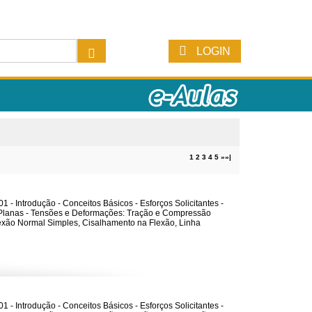
LOGIN
1
2
3
4
5
»
»|
1 - Introdução - Conceitos Básicos - Esforços Solicitantes -
Planas - Tensões e Deformações: Tração e Compressão
lexão Normal Simples, Cisalhamento na Flexão, Linha
1 - Introdução - Conceitos Básicos - Esforços Solicitantes -