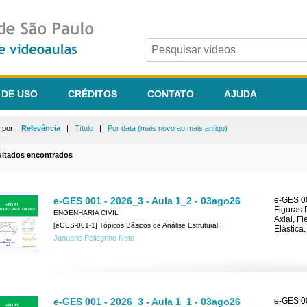
 DE USO
CRÉDITOS
CONTATO
AJUDA
r por:
Relevância
|
Título
|
Por data (mais novo ao mais antigo)
ultados encontrados
e-GES 001 - 2026_3 - Aula 1_2 - 03ago26
e-GES 00
Figuras 
ENGENHARIA CIVIL
Axial, F
[eGES-001-1] Tópicos Básicos de Análise Estrutural I
Elástica.
Januario Pellegrino Neto
e-GES 001 - 2026_3 - Aula 1_1 - 03ago26
e-GES 00