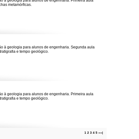
ão à geologia para alunos de engenharia. Primeira aula
chas metamórficas.
ão à geologia para alunos de engenharia. Segunda aula
tratigrafia e tempo geológico.
ão à geologia para alunos de engenharia. Primeira aula
tratigrafia e tempo geológico.
1
2
3
4
5
»
»|