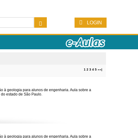
LOGIN
1
2
3
4
5
»
»|
ão à geologia para alunos de engenharia. Aula sobre a
 do estado de São Paulo.
ão à geologia para alunos de engenharia. Aula sobre a