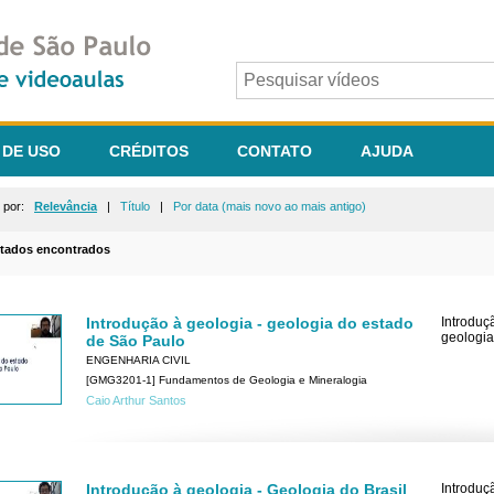
 DE USO
CRÉDITOS
CONTATO
AJUDA
r por:
Relevância
|
Título
|
Por data (mais novo ao mais antigo)
ltados encontrados
Introdução à geologia - geologia do estado
Introduç
geologia
de São Paulo
ENGENHARIA CIVIL
[GMG3201-1] Fundamentos de Geologia e Mineralogia
Caio Arthur Santos
Introdução à geologia - Geologia do Brasil
Introduç