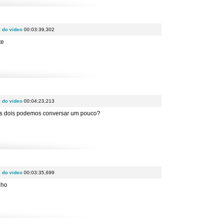
e do video
00:03:39,302
te
e do video
00:04:23,213
ós dois podemos conversar um pouco?
e do video
00:03:35,699
nho