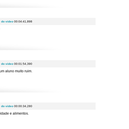
e do video
00:04:41,898
o
e do video
00:01:54,390
um aluno muito ruim.
e do video
00:00:34,280
cidade e alimentos.