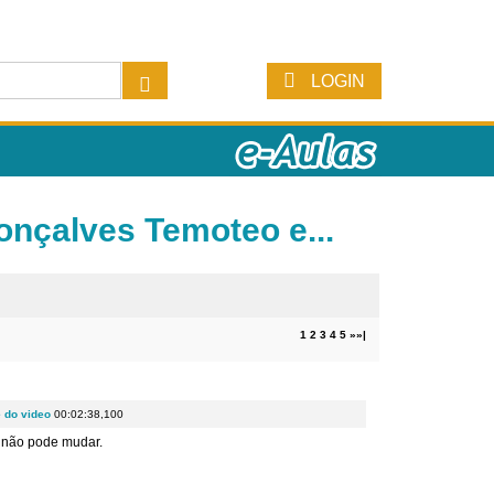
LOGIN
onçalves Temoteo e...
1
2
3
4
5
»
»|
e do video
00:02:38,100
 não pode mudar.