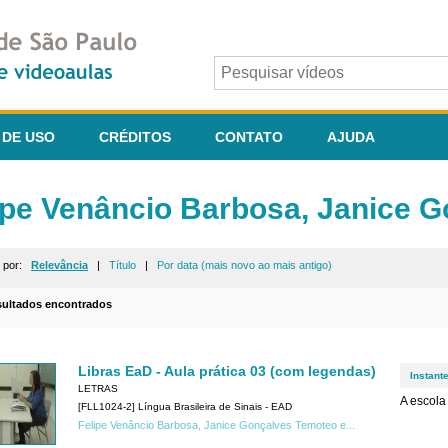
 DE USO
CRÉDITOS
CONTATO
AJUDA
ipe Venâncio Barbosa, Janice G
r por:
Relevância
|
Título
|
Por data (mais novo ao mais antigo)
sultados encontrados
Libras EaD - Aula prática 03 (com legendas)
Instant
LETRAS
A escola
[FLL1024-2] Língua Brasileira de Sinais - EAD
Felipe Venâncio Barbosa, Janice Gonçalves Temoteo e...