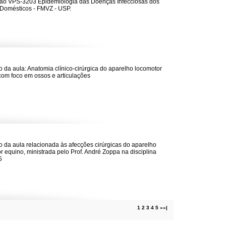
ão VPS-3203 Epidemiologia das Doenças Infecciosas dos
Domésticos - FMVZ - USP.
 da aula: Anatomia clínico-cirúrgica do aparelho locomotor
com foco em ossos e articulações
 da aula relacionada às afecções cirúrgicas do aparelho
r equino, ministrada pelo Prof. André Zoppa na disciplina
5
1
2
3
4
5
»
»|