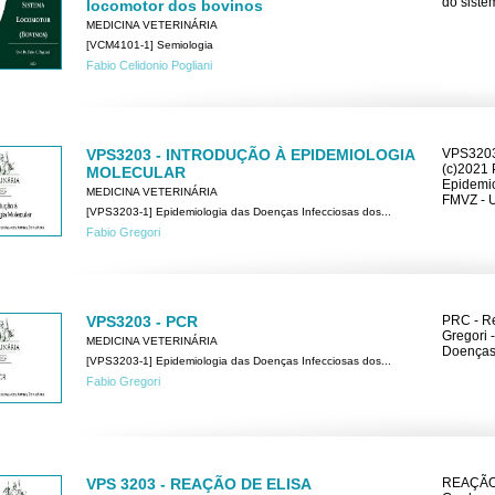
do siste
locomotor dos bovinos
MEDICINA VETERINÁRIA
[VCM4101-1] Semiologia
Fabio Celidonio Pogliani
VPS3203 - INTRODUÇÃO À EPIDEMIOLOGIA
VPS3203
(c)2021 
MOLECULAR
Epidemio
MEDICINA VETERINÁRIA
FMVZ - 
[VPS3203-1] Epidemiologia das Doenças Infecciosas dos...
Fabio Gregori
VPS3203 - PCR
PRC - Re
Gregori 
MEDICINA VETERINÁRIA
Doenças 
[VPS3203-1] Epidemiologia das Doenças Infecciosas dos...
Fabio Gregori
VPS 3203 - REAÇÃO DE ELISA
REAÇÃO D