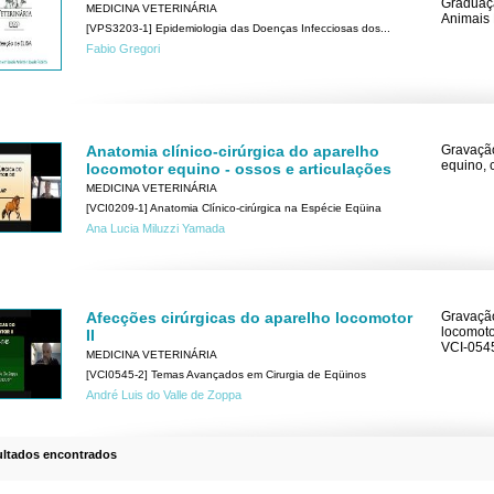
Graduaç
MEDICINA VETERINÁRIA
Animais 
[VPS3203-1] Epidemiologia das Doenças Infecciosas dos...
Fabio Gregori
Anatomia clínico-cirúrgica do aparelho
Gravação
equino, 
locomotor equino - ossos e articulações
MEDICINA VETERINÁRIA
[VCI0209-1] Anatomia Clínico-cirúrgica na Espécie Eqüina
Ana Lucia Miluzzi Yamada
Afecções cirúrgicas do aparelho locomotor
Gravação
locomoto
II
VCI-054
MEDICINA VETERINÁRIA
[VCI0545-2] Temas Avançados em Cirurgia de Eqüinos
André Luis do Valle de Zoppa
ultados encontrados