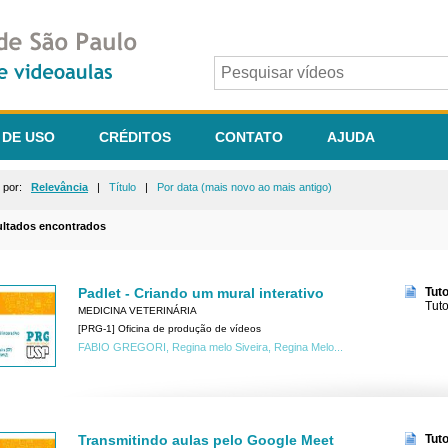
 DE USO
CRÉDITOS
CONTATO
AJUDA
r por:
Relevância
|
Título
|
Por data (mais novo ao mais antigo)
ultados encontrados
Padlet - Criando um mural interativo
Tut
Tuto
MEDICINA VETERINÁRIA
[PRG-1] Oficina de produção de vídeos
FABIO GREGORI, Regina melo Siveira, Regina Melo...
Transmitindo aulas pelo Google Meet
Tut