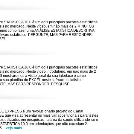
re STATISTICA 10.0 é um dois principais pacotes estatísticos
eis no mercado. Neste vídeo, em não mais de 2 MINUTOS
emos como fazer uma ANÁLISE ESTATÍSTICA DESCRITIVA
oftware estatístico. PERGUNTE, MAS PARA RESPONDER:
SE!
re STATISTICA 10.0 é um dois principais pacotes estatísticos
eis no mercado. Neste vídeo introdutório, em não mais de 2
mostraremos a visão geral da sua interface e como
 a sua planilha do EXCEL neste software estatístico.
TE, MAS PARA RESPONDER: PESQUISE!
E EXPRESS é um revolucionário projeto do Canal
 que visa apresentar os mais variados tutoriais para testes
icos utilizados em pesquisas na área da saúde utilizando-se o
 STATISTICA 10.0 em orientações que não excedam 2
S
...
veja mais