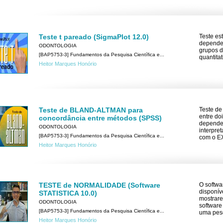
Teste t pareado (SigmaPlot 12.0)
Teste es
dependen
ODONTOLOGIA
grupos d
[BAP5753-3] Fundamentos da Pesquisa Científica e...
quantita
Heitor Marques Honório
Teste de BLAND-ALTMAN para
Teste de
entre do
concordância entre métodos (SPSS)
dependen
ODONTOLOGIA
interpre
[BAP5753-3] Fundamentos da Pesquisa Científica e...
com o E
Heitor Marques Honório
TESTE de NORMALIDADE (Software
O softwa
disponív
STATISTICA 10.0)
mostrar
ODONTOLOGIA
software
[BAP5753-3] Fundamentos da Pesquisa Científica e...
uma pesq
Heitor Marques Honório