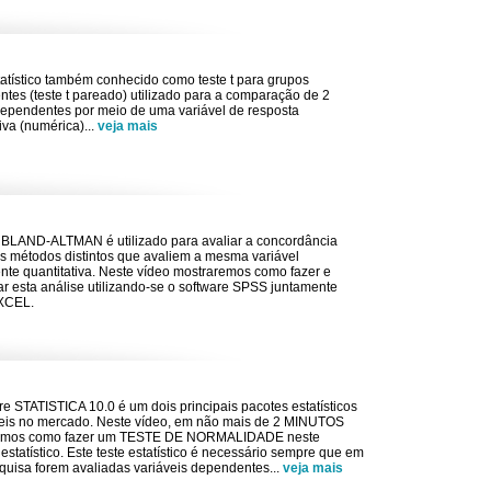
tatístico também conhecido como teste t para grupos
tes (teste t pareado) utilizado para a comparação de 2
ependentes por meio de uma variável de resposta
tiva (numérica)
...
veja mais
 BLAND-ALTMAN é utilizado para avaliar a concordância
is métodos distintos que avaliem a mesma variável
te quantitativa. Neste vídeo mostraremos como fazer e
tar esta análise utilizando-se o software SPSS juntamente
XCEL.
re STATISTICA 10.0 é um dois principais pacotes estatísticos
eis no mercado. Neste vídeo, em não mais de 2 MINUTOS
emos como fazer um TESTE DE NORMALIDADE neste
 estatístico. Este teste estatístico é necessário sempre que em
uisa forem avaliadas variáveis dependentes
...
veja mais