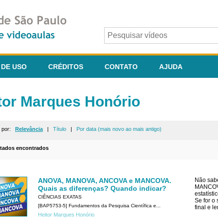
 DE USO
CRÉDITOS
CONTATO
AJUDA
tor Marques Honório
r por:
Relevância
|
Título
|
Por data (mais novo ao mais antigo)
ltados encontrados
ANOVA, MANOVA, ANCOVA e MANCOVA.
Não sab
MANCOVA?
Quais as diferenças? Quando indicar?
estatíst
CIÊNCIAS EXATAS
Se for o
[BAP5753-5] Fundamentos da Pesquisa Científica e...
final e
Heitor Marques Honório