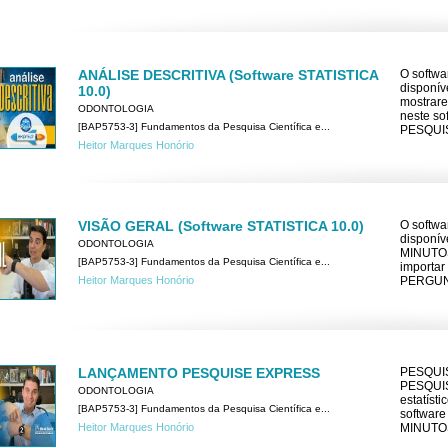
ANÁLISE DESCRITIVA (Software STATISTICA
O softwa
disponív
10.0)
mostrar
ODONTOLOGIA
neste s
[BAP5753-3] Fundamentos da Pesquisa Científica e...
PESQUI
Heitor Marques Honório
VISÃO GERAL (Software STATISTICA 10.0)
O softwa
disponív
ODONTOLOGIA
MINUTOS 
[BAP5753-3] Fundamentos da Pesquisa Científica e...
importar
Heitor Marques Honório
PERGUN
LANÇAMENTO PESQUISE EXPRESS
PESQUIS
PESQUISE
ODONTOLOGIA
estatíst
[BAP5753-3] Fundamentos da Pesquisa Científica e...
software
Heitor Marques Honório
MINUTO