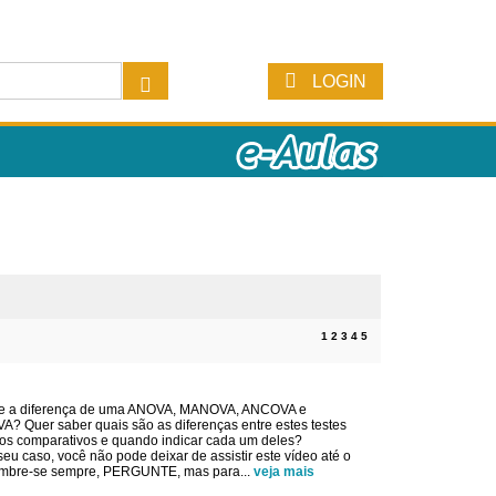
LOGIN
1
2
3
4
5
e a diferença de uma ANOVA, MANOVA, ANCOVA e
 Quer saber quais são as diferenças entre estes testes
icos comparativos e quando indicar cada um deles?
 seu caso, você não pode deixar de assistir este vídeo até o
 lembre-se sempre, PERGUNTE, mas para
...
veja mais