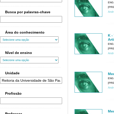
ENG
[PRG0
Busca por palavras-chave
Andr
Área do conhecimento
K -
Arti
ENG
[PRG0
Nível de ensino
Andr
Unidade
Med
ENG
[PRG0
Andr
Profissão
Med
Professor