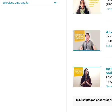
[PRG
Luci
Ans
PSI
[PRG
Sofia
Inf
saú
PSI
[PRG
Nara
856 resultados encontrado