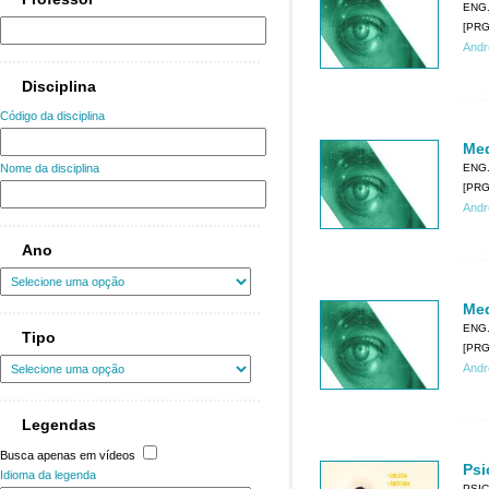
ENG
[PRG0
Andr
Disciplina
Código da disciplina
Med
ENG
Nome da disciplina
[PRG0
Andr
Ano
Med
ENG
Tipo
[PRG0
Andr
Legendas
Busca apenas em vídeos
Psi
Idioma da legenda
PSI