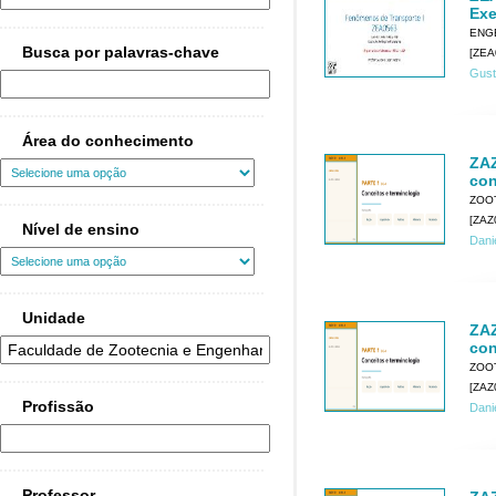
Exe
ENG
Busca por palavras-chave
[ZEA
Gust
Área do conhecimento
ZAZ
con
ZOO
[ZAZ
Nível de ensino
Dani
Unidade
ZAZ
con
ZOO
[ZAZ
Profissão
Dani
Professor