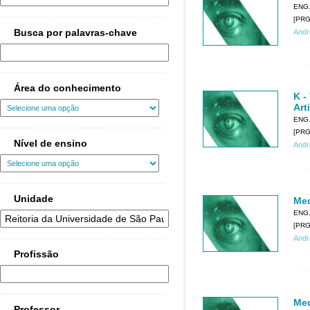
ENG
[PRG0
Busca por palavras-chave
Andr
Área do conhecimento
K -
Arti
ENG
[PRG0
Nível de ensino
Andr
Unidade
Med
ENG
[PRG0
Andr
Profissão
Med
Professor