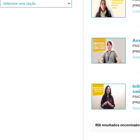
[PRG
Luci
Ans
PSI
[PRG
Sofia
Inf
saú
PSI
[PRG
Nara
856 resultados encontrado