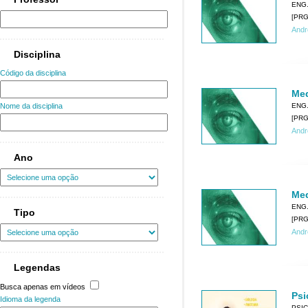
ENG
[PRG0
Andr
Disciplina
Código da disciplina
Med
ENG
Nome da disciplina
[PRG0
Andr
Ano
Med
ENG
Tipo
[PRG0
Andr
Legendas
Busca apenas em vídeos
Psi
Idioma da legenda
PSI