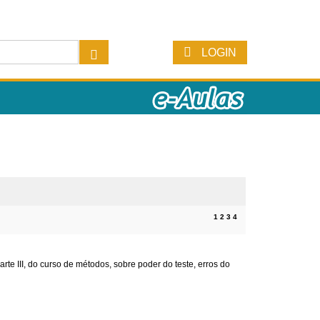
LOGIN
1
2
3
4
arte III, do curso de métodos, sobre poder do teste, erros do