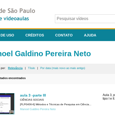
 DE USO
CRÉDITOS
CONTATO
AJUDA
oel Galdino Pereira Neto
r por:
Relevância
|
Título
|
Por data (mais novo ao mais antigo)
ltados encontrados
aula 3 -parte III
Aula 3, p
tipo I e II.
CIÊNCIAS SOCIAIS
[FLP0406-6] Métodos e Técnicas de Pesquisa em Ciência...
Manoel Galdino Pereira Neto