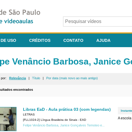
 DE USO
CRÉDITOS
CONTATO
AJUDA
ipe Venâncio Barbosa, Janice G
r por:
Relevância
|
Título
|
Por data (mais novo ao mais antigo)
sultados encontrados
Libras EaD - Aula prática 03 (com legendas)
Instant
LETRAS
A escola
[FLL1024-2] Língua Brasileira de Sinais - EAD
Felipe Venâncio Barbosa, Janice Gonçalves Temoteo e...