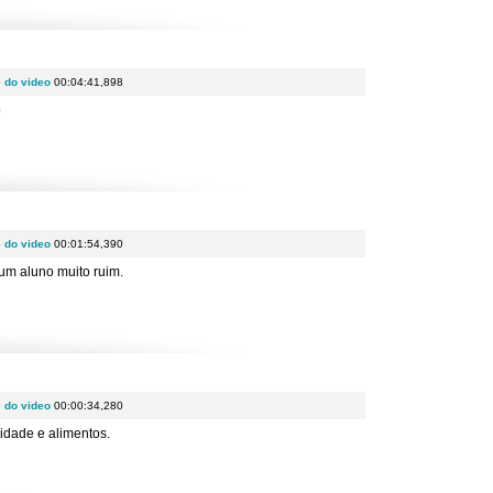
e do video
00:04:41,898
o
e do video
00:01:54,390
um aluno muito ruim.
e do video
00:00:34,280
cidade e alimentos.