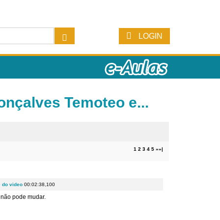
LOGIN
onçalves Temoteo e...
1
2
3
4
5
»
»|
e do video
00:02:38,100
 não pode mudar.