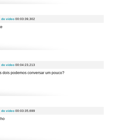
e do video
00:03:39,302
te
e do video
00:04:23,213
ós dois podemos conversar um pouco?
e do video
00:03:35,699
nho