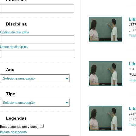
Lib
Disciplina
LET
[FLL1
Código da disciplina
Feli
Nome da disciplina
Lib
Ano
LET
[FLL1
Feli
Tipo
Lib
LET
Legendas
[FLL1
Feli
Busca apenas em vídeos
Idioma da legenda