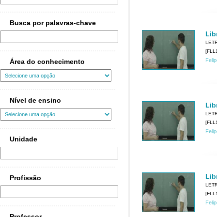
Busca por palavras-chave
Lib
LET
[FLL1
Feli
Área do conhecimento
Nível de ensino
Lib
LET
[FLL1
Feli
Unidade
Lib
Profissão
LET
[FLL1
Feli
Professor