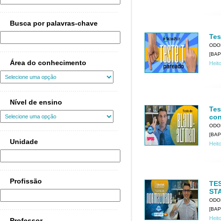
Busca por palavras-chave
Tes
ODO
[BAP
Área do conhecimento
Heit
Nível de ensino
Te
con
ODO
[BAP
Unidade
Heit
Profissão
TE
STA
ODO
[BAP
Heit
Professor