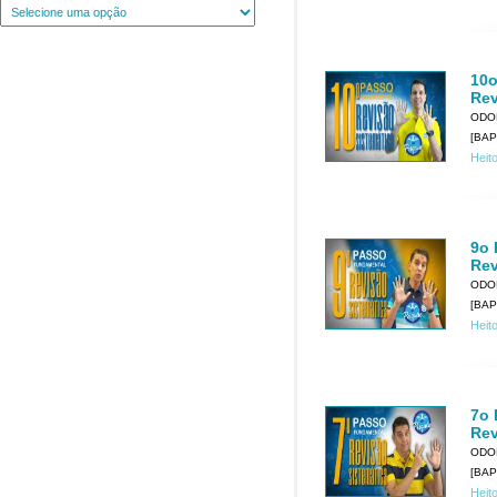
10o
Rev
ODO
[BAP
Heit
9o 
Rev
ODO
[BAP
Heit
7o 
Rev
ODO
[BAP
Heit