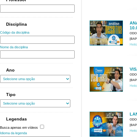
ANÁ
Disciplina
10.
Código da disciplina
ODO
[BAP
Heit
Nome da disciplina
VIS
Ano
ODO
[BAP
Heit
Tipo
LA
Legendas
ODO
[BAP
Busca apenas em vídeos
Heit
Idioma da legenda