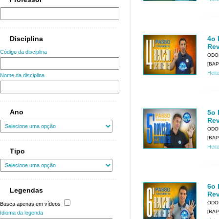
Disciplina
4o 
Rev
Código da disciplina
ODO
[BAP
Heit
Nome da disciplina
Ano
5o 
Rev
ODO
[BAP
Heit
Tipo
6o 
Legendas
Rev
ODO
Busca apenas em vídeos
[BAP
Idioma da legenda