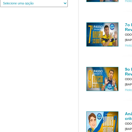
Heit
7o 
Rev
ODO
[BAP
Heit
9o 
Rev
ODO
[BAP
Heit
Aná
cri
ODO
[BAP