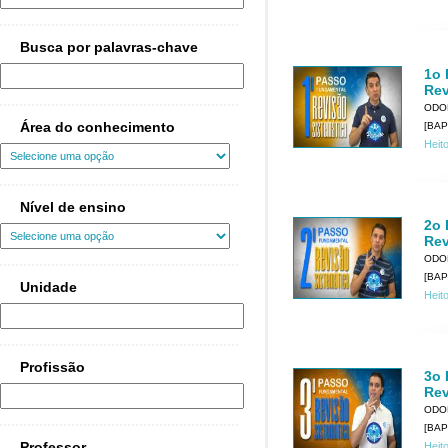
Busca por palavras-chave
1o 
Rev
ODO
Área do conhecimento
[BAP
Heit
Nível de ensino
2o 
Rev
ODO
[BAP
Unidade
Heit
Profissão
3o 
Rev
ODO
[BAP
Professor
Heit