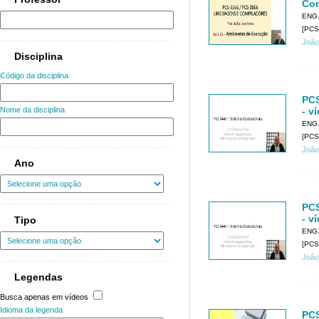
Com
ENG
[PCS
João
Disciplina
Código da disciplina
PCS
- v
Nome da disciplina
ENG
[PCS
João
Ano
PCS
- v
Tipo
ENG
[PCS
João
Legendas
Busca apenas em vídeos
Idioma da legenda
PCS