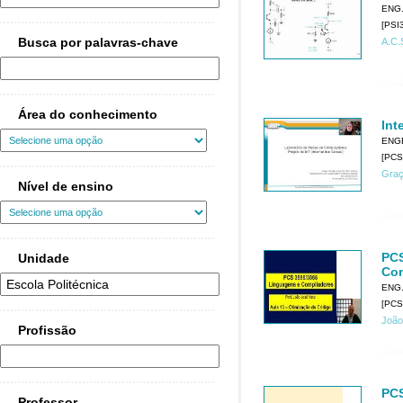
ENG.
[PSI3
Busca por palavras-chave
A.C.
Área do conhecimento
Int
ENG
[PCS
Graç
Nível de ensino
PCS
Unidade
Com
ENG
[PCS
João
Profissão
PCS
Professor