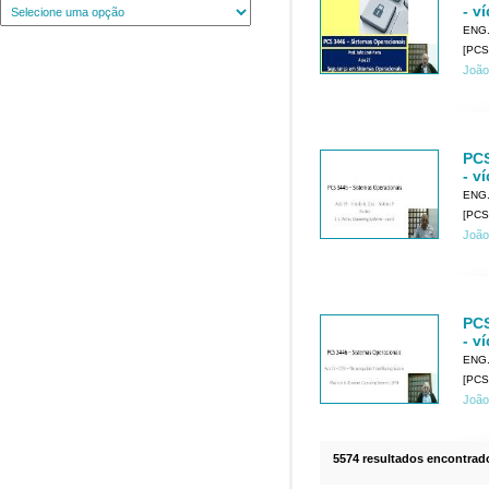
- v
ENG
[PCS
João
PCS
- v
ENG
[PCS
João
PCS
- v
ENG
[PCS
João
5574 resultados encontrad