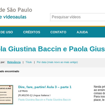
 DE USO
CRÉDITOS
CONTATO
AJUDA
la Giustina Baccin e Paola Gius
r por:
Relevância
|
Título
|
Por data (mais novo ao mais antigo)
tado encontrado
Dire, fare, partire! Aula 3 – parte 1
Nesta pri
ao ensin
LETRAS
coisas d
[FLM1150-1] Língua Italiana I
Para isso
Paola Giustina Baccin e Paola Giustina Baccin
piace, l