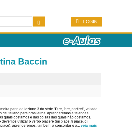
LOGIN
tina Baccin
meira parte da lezione 3 da série "Dire, fare, partire!", voltada
o de italiano para brasileiros, aprenderemos a falar das
as quais gostamos e das coisas das quais não gostamos.
 devemos utilizar o verbo piacere (mi piace, ti piace, gli
e piace); aprenderemos, também, a concordar e a
...
veja mais