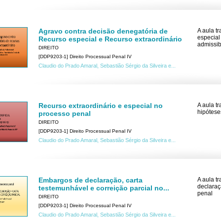
Agravo contra decisão denegatória de
A aula t
especial
Recurso especial e Recurso extraordinário
admissib
DIREITO
[DDP9203-1] Direito Processual Penal IV
Claudio do Prado Amaral, Sebastião Sérgio da Silveira e...
Recurso extraordinário e especial no
A aula t
hipótese
processo penal
DIREITO
[DDP9203-1] Direito Processual Penal IV
Claudio do Prado Amaral, Sebastião Sérgio da Silveira e...
Embargos de declaração, carta
A aula t
declaraç
testemunhável e correição parcial no...
penal
DIREITO
[DDP9203-1] Direito Processual Penal IV
Claudio do Prado Amaral, Sebastião Sérgio da Silveira e...