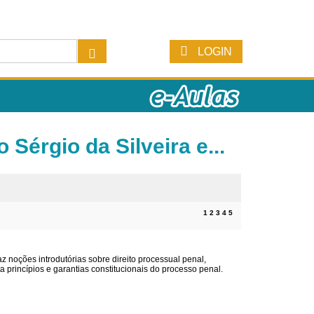
LOGIN
Sérgio da Silveira e...
1
2
3
4
5
raz noções introdutórias sobre direito processual penal,
a princípios e garantias constitucionais do processo penal.