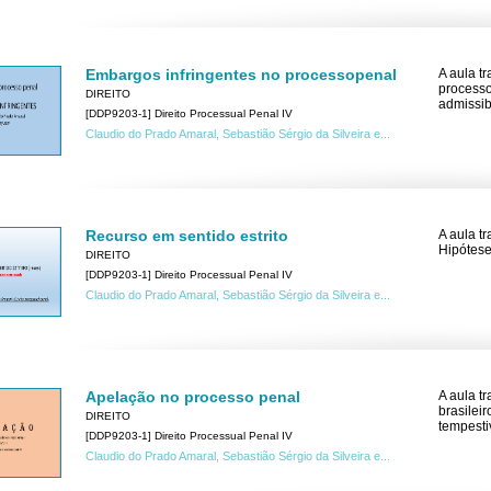
Embargos infringentes no processopenal
A aula t
processo
DIREITO
admissib
[DDP9203-1] Direito Processual Penal IV
Claudio do Prado Amaral, Sebastião Sérgio da Silveira e...
Recurso em sentido estrito
A aula t
Hipótese
DIREITO
[DDP9203-1] Direito Processual Penal IV
Claudio do Prado Amaral, Sebastião Sérgio da Silveira e...
Apelação no processo penal
A aula t
brasileir
DIREITO
tempesti
[DDP9203-1] Direito Processual Penal IV
Claudio do Prado Amaral, Sebastião Sérgio da Silveira e...