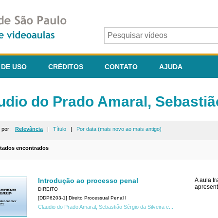
 DE USO
CRÉDITOS
CONTATO
AJUDA
udio do Prado Amaral, Sebastião 
r por:
Relevância
|
Título
|
Por data (mais novo ao mais antigo)
ltados encontrados
Introdução ao processo penal
A aula t
apresent
DIREITO
[DDP6203-1] Direito Processual Penal I
Claudio do Prado Amaral, Sebastião Sérgio da Silveira e...