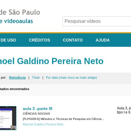
 DE USO
CRÉDITOS
CONTATO
AJUDA
oel Galdino Pereira Neto
r por:
Relevância
|
Título
|
Por data (mais novo ao mais antigo)
ltados encontrados
aula 3 -parte III
Aula 3, p
tipo I e II.
CIÊNCIAS SOCIAIS
[FLP0406-6] Métodos e Técnicas de Pesquisa em Ciência...
Manoel Galdino Pereira Neto