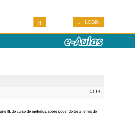
LOGIN
1
2
3
4
arte III, do curso de métodos, sobre poder do teste, erros do