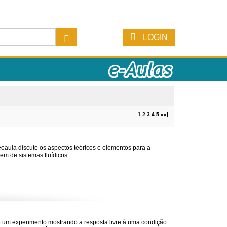
LOGIN
1
2
3
4
5
»
»|
eoaula discute os aspectos teóricos e elementos para a
m de sistemas fluídicos.
 um experimento mostrando a resposta livre à uma condição