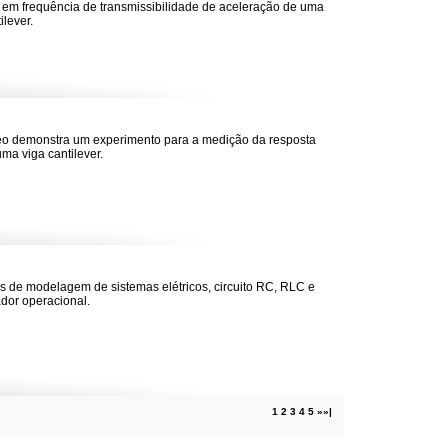
 em frequência de transmissibilidade de aceleração de uma
ilever.
eo demonstra um experimento para a medição da resposta
uma viga cantilever.
 de modelagem de sistemas elétricos, circuito RC, RLC e
ador operacional.
1
2
3
4
5
»
»|