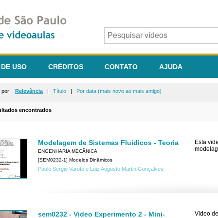
 DE USO
CRÉDITOS
CONTATO
AJUDA
r por:
Relevância
|
Título
|
Por data (mais novo ao mais antigo)
ultados encontrados
Modelagem de Sistemas Fluídicos - Teoria
Esta vid
modelage
ENGENHARIA MECÂNICA
[SEM0232-1] Modelos Dinâmicos
Paulo Sergio Varoto e Luiz Augusto Martin Gonçalves
sem0232 - Video Experimento 2 - Mini-
Video de