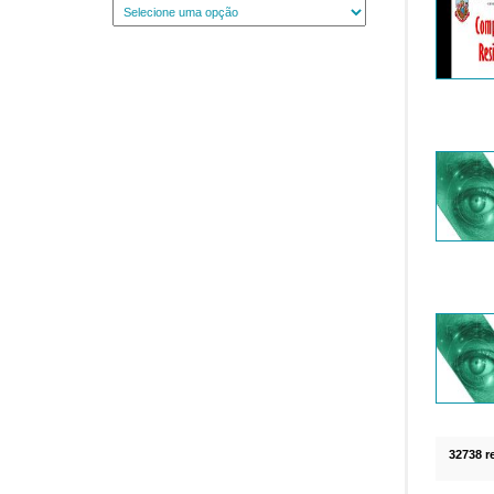
32738 r