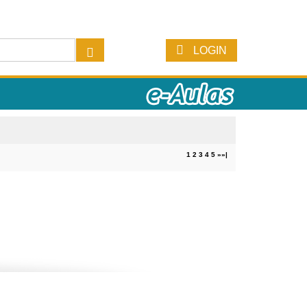
LOGIN
1
2
3
4
5
»
»|