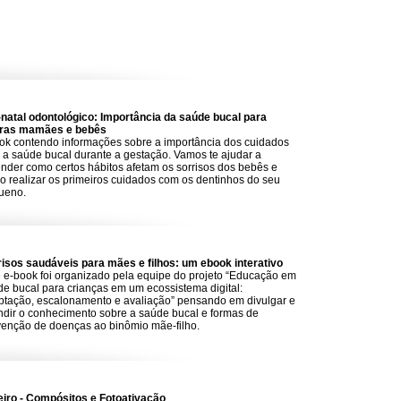
-natal odontológico: Importância da saúde bucal para
uras mamães e bebês
ok contendo informações sobre a importância dos cuidados
a saúde bucal durante a gestação. Vamos te ajudar a
nder como certos hábitos afetam os sorrisos dos bebês e
 realizar os primeiros cuidados com os dentinhos do seu
ueno.
risos saudáveis para mães e filhos: um ebook interativo
 e-book foi organizado pela equipe do projeto “Educação em
e bucal para crianças em um ecossistema digital:
ptação, escalonamento e avaliação” pensando em divulgar e
ndir o conhecimento sobre a saúde bucal e formas de
venção de doenças ao binômio mãe-filho.
eiro - Compósitos e Fotoativação