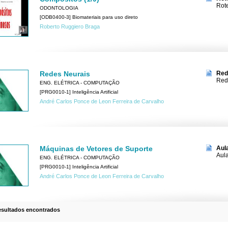
Rote
ODONTOLOGIA
[ODB0400-3] Biomateriais para uso direto
Roberto Ruggiero Braga
Redes Neurais
Rede
Rede
ENG. ELÉTRICA - COMPUTAÇÃO
[PRG0010-1] Inteligência Artificial
André Carlos Ponce de Leon Ferreira de Carvalho
Máquinas de Vetores de Suporte
Aula
Aula
ENG. ELÉTRICA - COMPUTAÇÃO
[PRG0010-1] Inteligência Artificial
André Carlos Ponce de Leon Ferreira de Carvalho
esultados encontrados