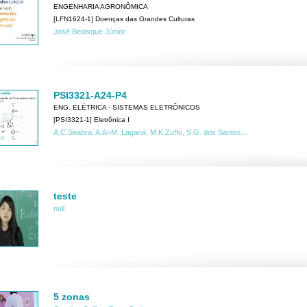
ENGENHARIA AGRONÔMICA
[LFN1624-1] Doenças das Grandes Culturas
José Belasque Júnior
PSI3321-A24-P4
ENG. ELÉTRICA - SISTEMAS ELETRÔNICOS
[PSI3321-1] Eletrônica I
A.C.Seabra, A.A>M. Laganá, M.K.Zuffo, S.G. dos Santos...
teste
null
5 zonas