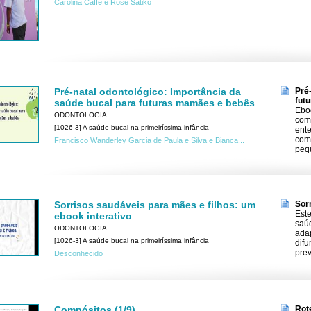
Carolina Caffe e Rose Satiko
Pré-natal odontológico: Importância da
Pré
fut
saúde bucal para futuras mamães e bebês
Ebo
ODONTOLOGIA
com 
[1026-3] A saúde bucal na primeiríssima infância
ente
como
Francisco Wanderley Garcia de Paula e Silva e Bianca...
peq
Sorrisos saudáveis para mães e filhos: um
Sor
Este
ebook interativo
saúd
ODONTOLOGIA
ada
[1026-3] A saúde bucal na primeiríssima infância
difu
pre
Desconhecido
Compósitos (1/9)
Rot