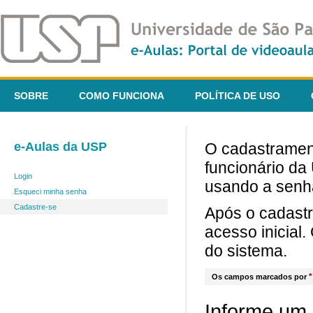
SOBRE
COMO FUNCIONA
POLÍTICA DE USO
e-Aulas da USP
O cadastrament
funcionário da
Login
usando a senh
Esqueci minha senha
Cadastre-se
Após o cadast
acesso inicial
do sistema.
*
Os campos marcados por
Informe um 