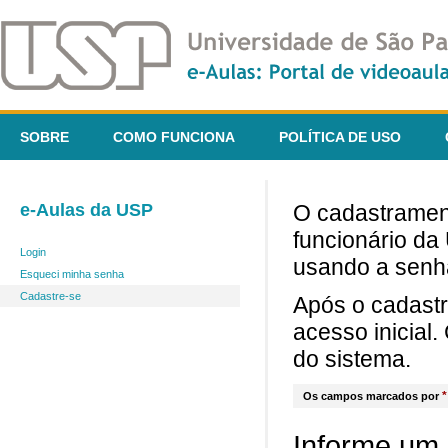
SOBRE
COMO FUNCIONA
POLÍTICA DE USO
e-Aulas da USP
O cadastrament
funcionário da
Login
usando a senh
Esqueci minha senha
Cadastre-se
Após o cadast
acesso inicial
do sistema.
*
Os campos marcados por
Informe um 